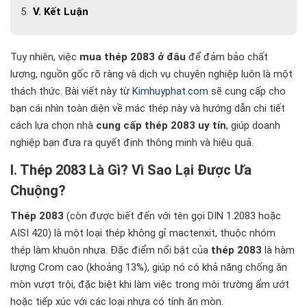
V. Kết Luận
Tuy nhiên, việc
mua thép 2083 ở đâu
để đảm bảo chất
lượng, nguồn gốc rõ ràng và dịch vụ chuyên nghiệp luôn là một
thách thức. Bài viết này từ
Kimhuyphat.com
sẽ cung cấp cho
bạn cái nhìn toàn diện về mác thép này và hướng dẫn chi tiết
cách lựa chọn nhà
cung cấp thép 2083 uy tín
, giúp doanh
nghiệp bạn đưa ra quyết định thông minh và hiệu quả.
I. Thép 2083 Là Gì? Vì Sao Lại Được Ưa
Chuộng?
Thép 2083
(còn được biết đến với tên gọi DIN 1.2083 hoặc
AISI 420) là một loại thép không gỉ mactenxit, thuộc nhóm
thép làm khuôn nhựa. Đặc điểm nổi bật của
thép 2083
là hàm
lượng Crom cao (khoảng 13%), giúp nó có khả năng chống ăn
mòn vượt trội, đặc biệt khi làm việc trong môi trường ẩm ướt
hoặc tiếp xúc với các loại nhựa có tính ăn mòn.