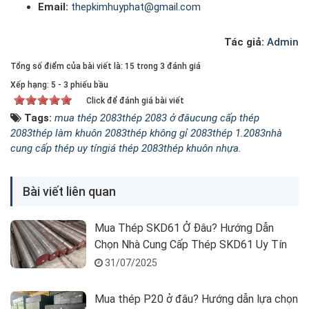
Email:
thepkimhuyphat@gmail.com
Tác giả:
Admin
Tổng số điểm của bài viết là: 15 trong 3 đánh giá
Xếp hạng:
5
-
3
phiếu bầu
Click để đánh giá bài viết
Tags:
mua thép 2083
thép 2083 ở đâu
cung cấp thép
2083
thép làm khuôn 2083
thép không gỉ 2083
thép 1.2083
nhà
cung cấp thép uy tín
giá thép 2083
thép khuôn nhựa.
Bài viết liên quan
Mua Thép SKD61 Ở Đâu? Hướng Dẫn
Chọn Nhà Cung Cấp Thép SKD61 Uy Tín
31/07/2025
Mua thép P20 ở đâu? Hướng dẫn lựa chọn