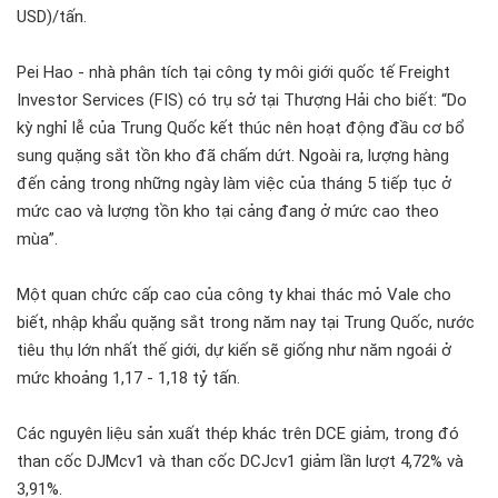
USD)/tấn.
Pei Hao - nhà phân tích tại công ty môi giới quốc tế Freight
Investor Services (FIS) có trụ sở tại Thượng Hải cho biết: “Do
kỳ nghỉ lễ của Trung Quốc kết thúc nên hoạt động đầu cơ bổ
sung quặng sắt tồn kho đã chấm dứt. Ngoài ra, lượng hàng
đến cảng trong những ngày làm việc của tháng 5 tiếp tục ở
mức cao và lượng tồn kho tại cảng đang ở mức cao theo
mùa”.
Một quan chức cấp cao của công ty khai thác mỏ Vale cho
biết, nhập khẩu quặng sắt trong năm nay tại Trung Quốc, nước
tiêu thụ lớn nhất thế giới, dự kiến sẽ giống như năm ngoái ở
mức khoảng 1,17 - 1,18 tỷ tấn.
Các nguyên liệu sản xuất thép khác trên DCE giảm, trong đó
than cốc DJMcv1 và than cốc DCJcv1 giảm lần lượt 4,72% và
3,91%.